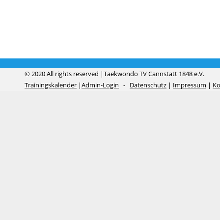
© 2020 All rights reserved |Taekwondo TV Cannstatt 1848 e.V.
Trainingskalender
|
Admin-Login
-
Datenschutz
|
Impressum
|
Ko