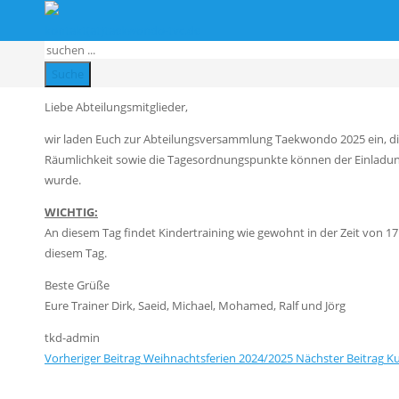
Am Montag, den 24. März 20
kontakt(at)taekwondo-tvc.de
Abteilungsversammlung stat
Suche
Liebe Abteilungsmitglieder,
wir laden Euch zur Abteilungsversammlung Taekwondo 2025 ein, 
Räumlichkeit sowie die Tagesordnungspunkte können der Einladun
wurde.
WICHTIG:
An diesem Tag findet Kindertraining wie gewohnt in der Zeit von 17
diesem Tag.
Beste Grüße
Eure Trainer Dirk, Saeid, Michael, Mohamed, Ralf und Jörg
tkd-admin
Vorheriger Beitrag
Weihnachtsferien 2024/2025
Nächster Beitrag
Ku