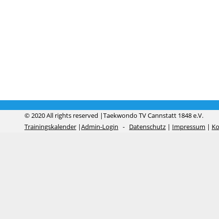
© 2020 All rights reserved |Taekwondo TV Cannstatt 1848 e.V.
Trainingskalender
|
Admin-Login
-
Datenschutz
|
Impressum
|
Ko