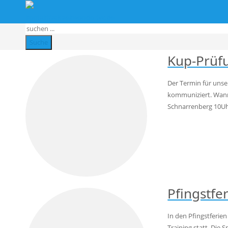
Monat:
Mai 2026
kontakt(at)taekwondo-tvc.de
Startseite
2026
Mai
Suche
Kup-Prüf
Der Termin für unse
kommuniziert. Wann:
Schnarrenberg 10Uhr
Pfingstfe
In den Pfingstferie
Training statt. Die 