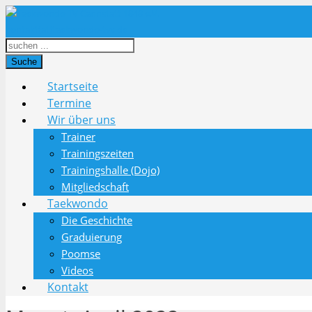
kontakt(at)taekwondo-tvc.de
Suche
Startseite
Termine
Wir über uns
Trainer
Trainingszeiten
Trainingshalle (Dojo)
Mitgliedschaft
Taekwondo
Die Geschichte
Graduierung
Poomse
Videos
Kontakt